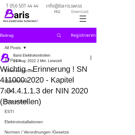
T
056 501 44 44
info@baris.swiss
FAQ
Download
Ihre elektrische Sicherheit
!
Registrieren
Beitrag
All Posts
Baris Elektrokontrollen
All Posts
21. Aug. 2022
2 Min. Lesezeit
Wichtig - Erinnerung ! SN
Elektrokontrolle
411000:2020 - Kapitel
Messtechnik
7.04.4.1.1.3 der NIN 2020
NIV
(Baustellen)
Photovoltaik
ESTI
Elektroinstallationen
Normen / Verordnungen /Gesetze