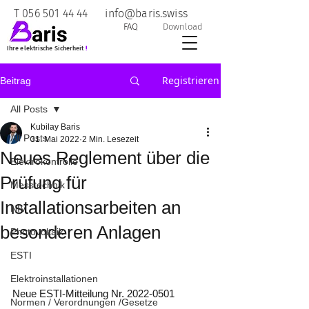
T
056 501 44 44
info@baris.swiss
FAQ
Download
Ihre elektrische Sicherheit
!
Registrieren
Beitrag
All Posts
Kubilay Baris
All Posts
31. Mai 2022
2 Min. Lesezeit
Neues Reglement über die
Elektrokontrolle
Prüfung für
Messtechnik
Installationsarbeiten an
NIV
besonderen Anlagen
Photovoltaik
ESTI
Elektroinstallationen
Neue ESTI-Mitteilung Nr. 2022-0501
Normen / Verordnungen /Gesetze