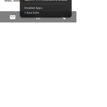
Web: www.baris.swiss 
Installed Apps:
• Aura Suite
Elektroinstallationen
Elektrokontrolle
ESTI Mitteilung
Alle ansehen
Aktuelle Beiträge